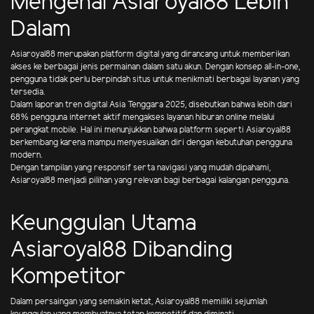
Mengenal Asiaroyal88 Lebih
Dalam
Asiaroyal88 merupakan platform digital yang dirancang untuk memberikan
akses ke berbagai jenis permainan dalam satu akun. Dengan konsep all-in-one,
pengguna tidak perlu berpindah situs untuk menikmati berbagai layanan yang
tersedia.
Dalam laporan tren digital Asia Tenggara 2025, disebutkan bahwa lebih dari
68% pengguna internet aktif mengakses layanan hiburan online melalui
perangkat mobile. Hal ini menunjukkan bahwa platform seperti Asiaroyal88
berkembang karena mampu menyesuaikan diri dengan kebutuhan pengguna
modern.
Dengan tampilan yang responsif serta navigasi yang mudah dipahami,
Asiaroyal88 menjadi pilihan yang relevan bagi berbagai kalangan pengguna.
Keunggulan Utama
Asiaroyal88 Dibanding
Kompetitor
Dalam persaingan yang semakin ketat, Asiaroyal88 memiliki sejumlah