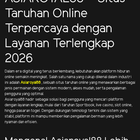
Taruhan Online
Terpercaya dengan
Layanan Terlengkap
2026
Dalam era digital yang terus berkembang, kebutuhan akan platform hiburan
online semakin meningkat. Salah satu nama yang cukup dikenal dalam industri
ini adalah
Asiaroyal88
, sebuah situs taruhan online yang menawarkan berbagai
jenis permainan dengan sistem modern, akses mudah, serta pengalaman
pengguna yang optimal.
Asiaroyal88 hadir sebagai solusi bagi pengguna yang mencari platform
dengan layanan lengkap, mulai dari taruhan Sportbook, live casino, slot online,
hingga pasaran togel. Dengan dukungan teknologi terkini dan sistem yang
stabil, platform ini mampu memberikan pengalaman bermain yang lebih
nyaman dan efisien.