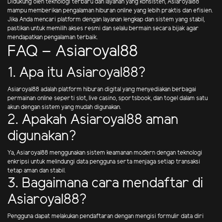
Didukung oleh teknologi terbaru dan layanan yang konsisten, Asiaroyal88
mampu memberikan pengalaman hiburan online yang lebih praktis dan efisien.
Jika Anda mencari platform dengan layanan lengkap dan sistem yang stabil,
pastikan untuk memilih akses resmi dan selalu bermain secara bijak agar
mendapatkan pengalaman terbaik.
FAQ – Asiaroyal88
1. Apa itu Asiaroyal88?
Asiaroyal88 adalah platform hiburan digital yang menyediakan berbagai
permainan online seperti slot, live casino, sportsbook, dan togel dalam satu
akun dengan sistem yang mudah digunakan.
2. Apakah Asiaroyal88 aman
digunakan?
Ya, Asiaroyal88 menggunakan sistem keamanan modern dengan teknologi
enkripsi untuk melindungi data pengguna serta menjaga setiap transaksi
tetap aman dan stabil.
3. Bagaimana cara mendaftar di
Asiaroyal88?
Pengguna dapat melakukan pendaftaran dengan mengisi formulir data diri