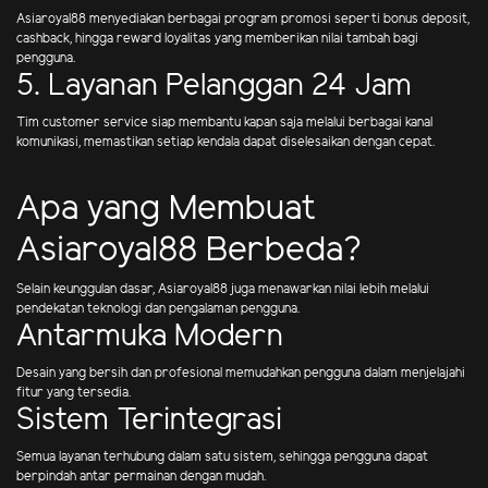
Asiaroyal88 menyediakan berbagai program promosi seperti bonus deposit,
cashback, hingga reward loyalitas yang memberikan nilai tambah bagi
pengguna.
5. Layanan Pelanggan 24 Jam
Tim customer service siap membantu kapan saja melalui berbagai kanal
komunikasi, memastikan setiap kendala dapat diselesaikan dengan cepat.
Apa yang Membuat
Asiaroyal88 Berbeda?
Selain keunggulan dasar, Asiaroyal88 juga menawarkan nilai lebih melalui
pendekatan teknologi dan pengalaman pengguna.
Antarmuka Modern
Desain yang bersih dan profesional memudahkan pengguna dalam menjelajahi
fitur yang tersedia.
Sistem Terintegrasi
Semua layanan terhubung dalam satu sistem, sehingga pengguna dapat
berpindah antar permainan dengan mudah.