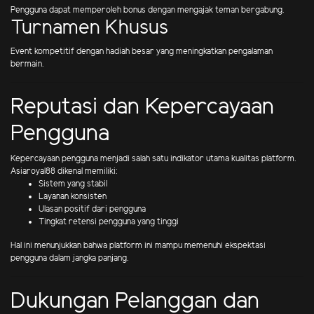
Pengguna dapat memperoleh bonus dengan mengajak teman bergabung.
Turnamen Khusus
Event kompetitif dengan hadiah besar yang meningkatkan pengalaman
bermain.
Reputasi dan Kepercayaan
Pengguna
Kepercayaan pengguna menjadi salah satu indikator utama kualitas platform.
Asiaroyal88 dikenal memiliki:
Sistem yang stabil
Layanan konsisten
Ulasan positif dari pengguna
Tingkat retensi pengguna yang tinggi
Hal ini menunjukkan bahwa platform ini mampu memenuhi ekspektasi
pengguna dalam jangka panjang.
Dukungan Pelanggan dan