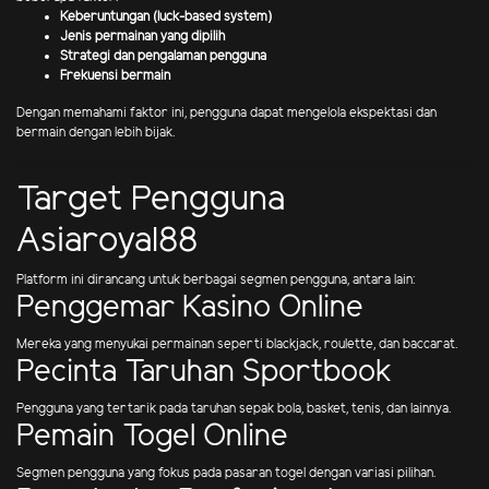
Keberuntungan (luck-based system)
Jenis permainan yang dipilih
Strategi dan pengalaman pengguna
Frekuensi bermain
Dengan memahami faktor ini, pengguna dapat mengelola ekspektasi dan
bermain dengan lebih bijak.
Target Pengguna
Asiaroyal88
Platform ini dirancang untuk berbagai segmen pengguna, antara lain:
Penggemar Kasino Online
Mereka yang menyukai permainan seperti blackjack, roulette, dan baccarat.
Pecinta Taruhan Sportbook
Pengguna yang tertarik pada taruhan sepak bola, basket, tenis, dan lainnya.
Pemain Togel Online
Segmen pengguna yang fokus pada pasaran togel dengan variasi pilihan.