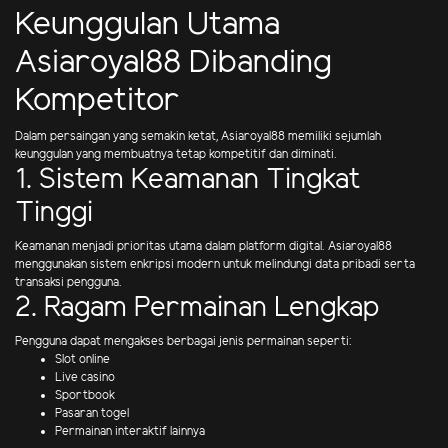
Keunggulan Utama
Asiaroyal88 Dibanding
Kompetitor
Dalam persaingan yang semakin ketat, Asiaroyal88 memiliki sejumlah
keunggulan yang membuatnya tetap kompetitif dan diminati.
1. Sistem Keamanan Tingkat
Tinggi
Keamanan menjadi prioritas utama dalam platform digital. Asiaroyal88
menggunakan sistem enkripsi modern untuk melindungi data pribadi serta
transaksi pengguna.
2. Ragam Permainan Lengkap
Pengguna dapat mengakses berbagai jenis permainan seperti:
Slot online
Live casino
Sportbook
Pasaran togel
Permainan interaktif lainnya