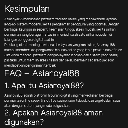
Kesimpulan
Asiaroyal88 merupakan platform taruhan online yang menawarkan layanan
lengkap, sistem modern, serta pengalaman pengguna yang optimal. Dengan
berbagai keunggulan seperti keamanan tinggi, akses mudah, serta pilihan
permainan yang beragam, situs ini menjadi salah satu pilihan populer di
kalangan pengguna digital saat ini.
Didukung oleh teknologi terbaru dan layanan yang konsisten, Asiaroyal88
mampu memberikan pengalaman hiburan online yang lebih praktis dan efisien.
Jika Anda mencari platform dengan layanan lengkap dan sistem yang stabil,
pastikan untuk memilih akses resmi dan selalu bermain secara bijak agar
mendapatkan pengalaman terbaik.
FAQ – Asiaroyal88
1. Apa itu Asiaroyal88?
Asiaroyal88 adalah platform hiburan digital yang menyediakan berbagai
permainan online seperti slot, live casino, sportsbook, dan togel dalam satu
akun dengan sistem yang mudah digunakan.
2. Apakah Asiaroyal88 aman
digunakan?