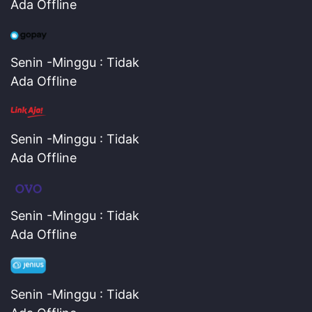
Ada Offline
Senin -Minggu : Tidak
Ada Offline
Senin -Minggu : Tidak
Ada Offline
Senin -Minggu : Tidak
Ada Offline
Senin -Minggu : Tidak