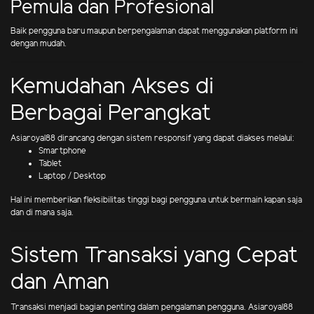
Pemula dan Profesional
Baik pengguna baru maupun berpengalaman dapat menggunakan platform ini
dengan mudah.
Kemudahan Akses di
Berbagai Perangkat
Asiaroyal88 dirancang dengan sistem responsif yang dapat diakses melalui:
Smartphone
Tablet
Laptop / Desktop
Hal ini memberikan fleksibilitas tinggi bagi pengguna untuk bermain kapan saja
dan di mana saja.
Sistem Transaksi yang Cepat
dan Aman
Transaksi menjadi bagian penting dalam pengalaman pengguna. Asiaroyal88