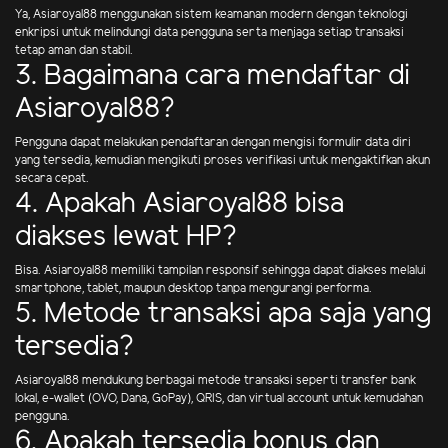
Ya, Asiaroyal88 menggunakan sistem keamanan modern dengan teknologi
enkripsi untuk melindungi data pengguna serta menjaga setiap transaksi
tetap aman dan stabil.
3. Bagaimana cara mendaftar di
Asiaroyal88?
Pengguna dapat melakukan pendaftaran dengan mengisi formulir data diri
yang tersedia, kemudian mengikuti proses verifikasi untuk mengaktifkan akun
secara cepat.
4. Apakah Asiaroyal88 bisa
diakses lewat HP?
Bisa. Asiaroyal88 memiliki tampilan responsif sehingga dapat diakses melalui
smartphone, tablet, maupun desktop tanpa mengurangi performa.
5. Metode transaksi apa saja yang
tersedia?
Asiaroyal88 mendukung berbagai metode transaksi seperti transfer bank
lokal, e-wallet (OVO, Dana, GoPay), QRIS, dan virtual account untuk kemudahan
pengguna.
6. Apakah tersedia bonus dan