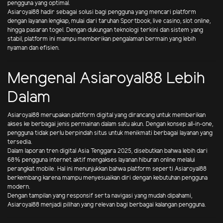
pengguna yang optimal.
Asiaroyal88 hadir sebagai solusi bagi pengguna yang mencari platform
dengan layanan lengkap, mulai dari taruhan Sportbook, live casino, slot online,
hingga pasaran togel. Dengan dukungan teknologi terkini dan sistem yang
stabil, platform ini mampu memberikan pengalaman bermain yang lebih
nyaman dan efisien.
Mengenal Asiaroyal88 Lebih
Dalam
Asiaroyal88 merupakan platform digital yang dirancang untuk memberikan
akses ke berbagai jenis permainan dalam satu akun. Dengan konsep all-in-one,
pengguna tidak perlu berpindah situs untuk menikmati berbagai layanan yang
tersedia.
Dalam laporan tren digital Asia Tenggara 2025, disebutkan bahwa lebih dari
68% pengguna internet aktif mengakses layanan hiburan online melalui
perangkat mobile. Hal ini menunjukkan bahwa platform seperti Asiaroyal88
berkembang karena mampu menyesuaikan diri dengan kebutuhan pengguna
modern.
Dengan tampilan yang responsif serta navigasi yang mudah dipahami,
Asiaroyal88 menjadi pilihan yang relevan bagi berbagai kalangan pengguna.