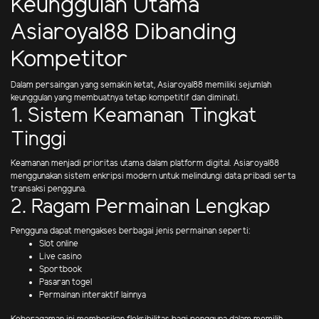
Keunggulan Utama
Asiaroyal88 Dibanding
Kompetitor
Dalam persaingan yang semakin ketat, Asiaroyal88 memiliki sejumlah
keunggulan yang membuatnya tetap kompetitif dan diminati.
1. Sistem Keamanan Tingkat
Tinggi
Keamanan menjadi prioritas utama dalam platform digital. Asiaroyal88
menggunakan sistem enkripsi modern untuk melindungi data pribadi serta
transaksi pengguna.
2. Ragam Permainan Lengkap
Pengguna dapat mengakses berbagai jenis permainan seperti:
Slot online
Live casino
Sportbook
Pasaran togel
Permainan interaktif lainnya