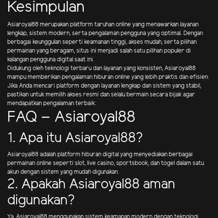
Kesimpulan
Asiaroyal88 merupakan platform taruhan online yang menawarkan layanan
lengkap, sistem modern, serta pengalaman pengguna yang optimal. Dengan
berbagai keunggulan seperti keamanan tinggi, akses mudah, serta pilihan
permainan yang beragam, situs ini menjadi salah satu pilihan populer di
kalangan pengguna digital saat ini.
Didukung oleh teknologi terbaru dan layanan yang konsisten, Asiaroyal88
mampu memberikan pengalaman hiburan online yang lebih praktis dan efisien.
Jika Anda mencari platform dengan layanan lengkap dan sistem yang stabil,
pastikan untuk memilih akses resmi dan selalu bermain secara bijak agar
mendapatkan pengalaman terbaik.
FAQ – Asiaroyal88
1. Apa itu Asiaroyal88?
Asiaroyal88 adalah platform hiburan digital yang menyediakan berbagai
permainan online seperti slot, live casino, sportsbook, dan togel dalam satu
akun dengan sistem yang mudah digunakan.
2. Apakah Asiaroyal88 aman
digunakan?
Ya, Asiaroyal88 menggunakan sistem keamanan modern dengan teknologi