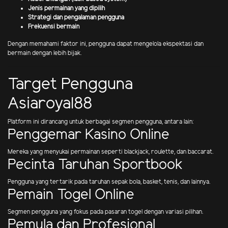
Jenis permainan yang dipilih
Strategi dan pengalaman pengguna
Frekuensi bermain
Dengan memahami faktor ini, pengguna dapat mengelola ekspektasi dan
bermain dengan lebih bijak.
Target Pengguna
Asiaroyal88
Platform ini dirancang untuk berbagai segmen pengguna, antara lain:
Penggemar Kasino Online
Mereka yang menyukai permainan seperti blackjack, roulette, dan baccarat.
Pecinta Taruhan Sportbook
Pengguna yang tertarik pada taruhan sepak bola, basket, tenis, dan lainnya.
Pemain Togel Online
Segmen pengguna yang fokus pada pasaran togel dengan variasi pilihan.
Pemula dan Profesional