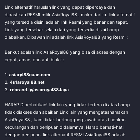
Link alternatif haruslah link yang dapat dipercaya dan
dipastikan RESMI milik AsiaRoyal88 , maka dari itu link alternatif
yang tersedia disini adalah link Resmi yang benar dan tepat.
Link yang tersebar selain dari yang tersedia disini harap
diabaikan. Dibawah ini adalah link AsiaRoyal88 yang Resmi :
Berikut adalah link AsiaRoyal88 yang bisa di akses dengan
cepat, aman, dan anti blokir :
1
.
asiaryl88cuan.com
2.
4s1aroyal88.net
3
.
rebrand.ly/asiaroyal88Jaya
HARAP Diperhatikan! link lain yang tidak tertera di atas harap
tidak diakses dan abaikan Link lain yang mengatasnamakan
AsiaRoyal88 , kami tidak bertanggung jawab atas tindakan
kecurangan dan penipuan didalamnya. Harap berhati-hati
dengan penipuan. link alternatif RESMI AsiaRoyal88 adalah