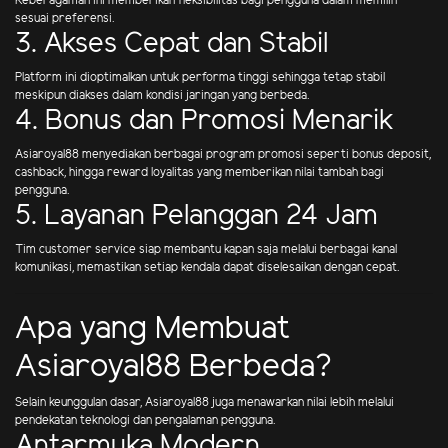
Keberagaman ini memberikan fleksibilitas bagi pengguna dalam memilih
sesuai preferensi.
3. Akses Cepat dan Stabil
Platform ini dioptimalkan untuk performa tinggi sehingga tetap stabil
meskipun diakses dalam kondisi jaringan yang berbeda.
4. Bonus dan Promosi Menarik
Asiaroyal88 menyediakan berbagai program promosi seperti bonus deposit,
cashback, hingga reward loyalitas yang memberikan nilai tambah bagi
pengguna.
5. Layanan Pelanggan 24 Jam
Tim customer service siap membantu kapan saja melalui berbagai kanal
komunikasi, memastikan setiap kendala dapat diselesaikan dengan cepat.
Apa yang Membuat
Asiaroyal88 Berbeda?
Selain keunggulan dasar, Asiaroyal88 juga menawarkan nilai lebih melalui
pendekatan teknologi dan pengalaman pengguna.
Antarmuka Modern